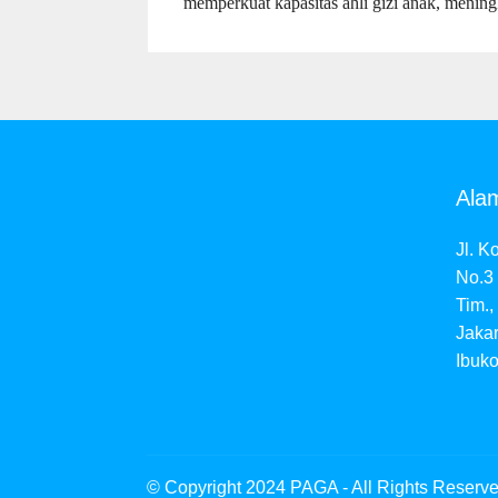
memperkuat kapasitas ahli gizi anak, meningk
Ala
Jl. K
No.3 
Tim.,
Jaka
Ibuko
© Copyright 2024 PAGA - All Rights Reserv