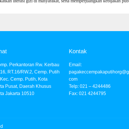
atkan literasi gizi di masyarakat, serta memperjuangkan kebijakan publ
mat
Kontak
omp. Perkantoran Rw. Kerbau
Email:
16, RT.16/RW.2, Cemp. Putih
pagakeccempakaputihorg@g
 Kec. Cemp. Putih, Kota
com
rta Pusat, Daerah Khusus
Telp: 021 – 4244486
ta Jakarta 10510
Fax: 021 4244795
ed