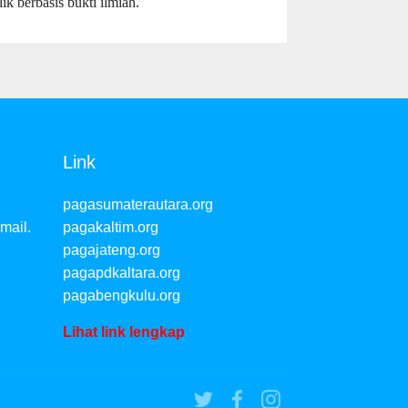
ik berbasis bukti ilmiah.
Link
pagasumaterautara.org
mail.
pagakaltim.org
pagajateng.org
pagapdkaltara.org
pagabengkulu.org
Lihat link lengkap